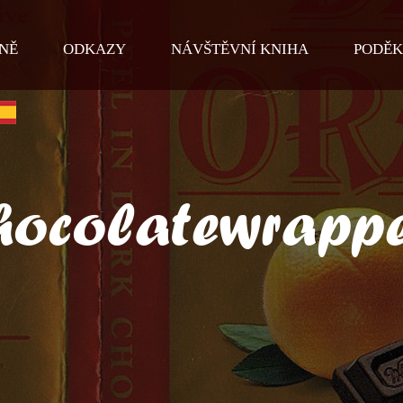
NĚ
ODKAZY
NÁVŠTĚVNÍ KNIHA
PODĚK
hocolatewrappe