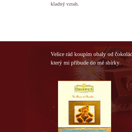
kladný vztah.
Velice rád koupím obaly od čokolád
který mi přibude do mé sbírky.