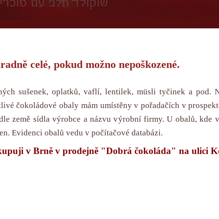
radně celé, pokud možno nepoškozené.
ch sušenek, oplatků, vaflí, lentilek, müsli tyčinek a pod.
tlivé čokoládové obaly mám umístěny v pořadačích v prospek
le země sídla výrobce a názvu výrobní firmy. U obalů, kde v
n. Evidenci obalů vedu v počítačové databázi.
upuji v Brně v prodejně
"
Dobrá čokoláda
" na ulici K