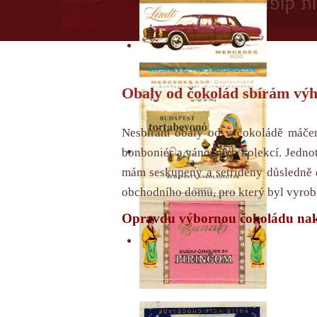
Obaly od čokolád sbírám výh
Nesbírám obaly od v čokoládě máčený
bonboniér a vánočních kolekcí. Jedno
mám seskupeny a setříděny důsledně d
obchodního domu, pro který byl vyrobe
Opravdu výbornou čokoládu nak