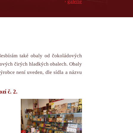
›
galerie
 Nesbírám také obaly od čokoládových
tových čirých hladkých obalech. Obaly
ýrobce není uveden, dle sídla a názvu
ozí č. 2.