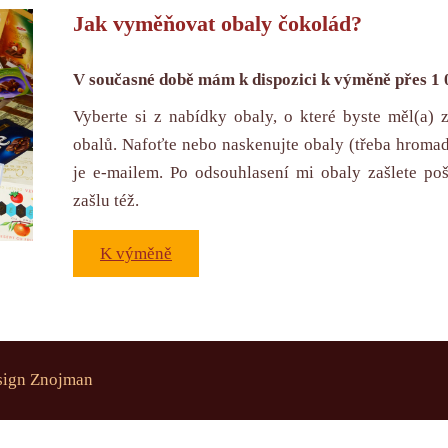
Jak vyměňovat obaly čokolád?
V současné době mám k dispozici k výměně přes 1 
Vyberte si z nabídky obaly, o které byste měl(a) 
obalů. Nafoťte nebo naskenujte obaly (třeba hromad
je e-mailem. Po odsouhlasení mi obaly zašlete p
zašlu též.
K výměně
ign Znojman