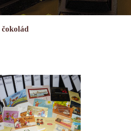
d čokolád