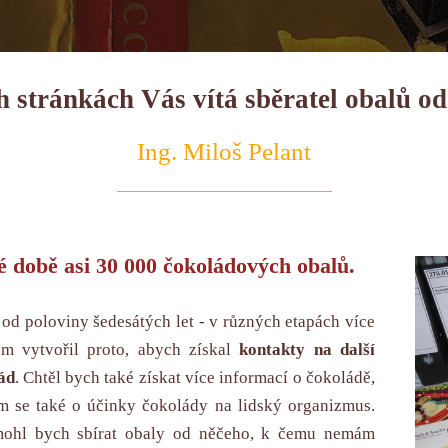
 stránkách Vás vítá sběratel obalů o
Ing. Miloš Pelant
é době asi 30 000 čokoládových obalů.
od poloviny šedesátých let - v různých etapách více
em vytvořil proto, abych získal
kontakty na další
ád
. Chtěl bych také získat více informací o čokoládě,
m se také o účinky čokolády na lidský organizmus.
mohl bych sbírat obaly od něčeho, k čemu nemám