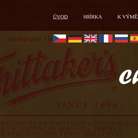
ÚVOD
SBÍRKA
K VÝMĚ
C